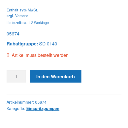
Enthält 19% MwSt.
zzgl.
Versand
Lieferzeit: ca. 1-2 Werktage
05674
Rabattgruppe:
SD 0140
Artikel muss bestellt werden
05674
In den Warenkorb
DB4429-
5674
JDE
Menge
Artikelnummer:
05674
Kategorie:
Einspritzpumpen