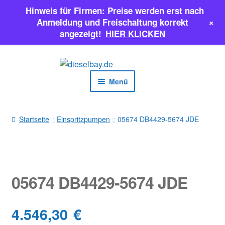
Hinweis für Firmen: Preise werden erst nach
+
Anmeldung und Freischaltung korrekt
angezeigt!
HIER KLICKEN
Zur
Zum
Navigation
Inhalt
Menü
springen
springen
EINSPRITZPUMPEN
Startseite
Einspritzpumpen
05674 DB4429-5674 JDE
INJEKTOREN
ERSATZTEILE & MEHR
05674 DB4429-5674 JDE
SALE
4.546,30
€
Classic Parts