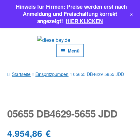
Hinweis für Firmen: Preise werden erst nach
+
Anmeldung und Freischaltung korrekt
angezeigt!
HIER KLICKEN
Zur
Zum
Navigation
Inhalt
Menü
springen
springen
EINSPRITZPUMPEN
Startseite
Einspritzpumpen
05655 DB4629-5655 JDD
INJEKTOREN
ERSATZTEILE & MEHR
05655 DB4629-5655 JDD
SALE
4.954,86
€
Classic Parts