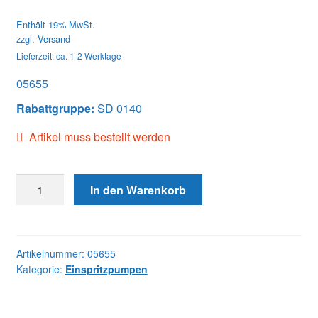
Enthält 19% MwSt.
zzgl.
Versand
Lieferzeit: ca. 1-2 Werktage
05655
Rabattgruppe:
SD 0140
Artikel muss bestellt werden
05655
In den Warenkorb
DB4629-
5655
JDD
Menge
Artikelnummer:
05655
Kategorie:
Einspritzpumpen