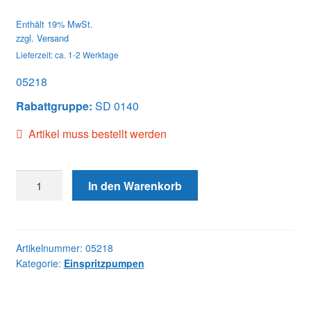
Enthält 19% MwSt.
zzgl.
Versand
Lieferzeit: ca. 1-2 Werktage
05218
Rabattgruppe:
SD 0140
Artikel muss bestellt werden
05218
In den Warenkorb
DB4427-
5218
SISU
Menge
Artikelnummer:
05218
Kategorie:
Einspritzpumpen