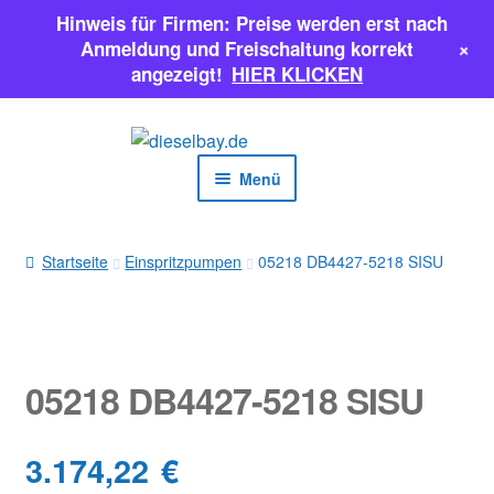
Hinweis für Firmen: Preise werden erst nach
+
Anmeldung und Freischaltung korrekt
angezeigt!
HIER KLICKEN
Zur
Zum
Navigation
Inhalt
Menü
springen
springen
EINSPRITZPUMPEN
Startseite
Einspritzpumpen
05218 DB4427-5218 SISU
INJEKTOREN
ERSATZTEILE & MEHR
05218 DB4427-5218 SISU
SALE
3.174,22
€
Classic Parts