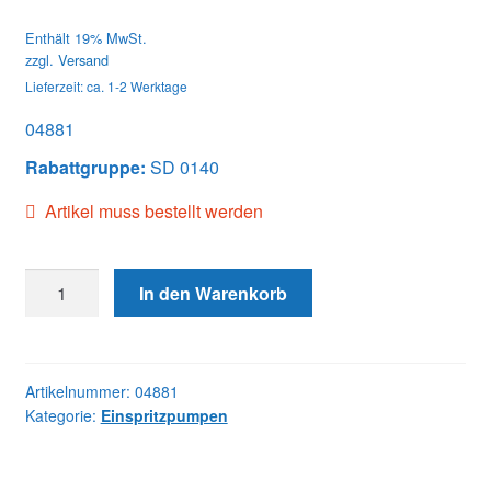
Enthält 19% MwSt.
zzgl.
Versand
Lieferzeit: ca. 1-2 Werktage
04881
Rabattgruppe:
SD 0140
Artikel muss bestellt werden
04881
In den Warenkorb
DB2635-
4881
JDD
Menge
Artikelnummer:
04881
Kategorie:
Einspritzpumpen