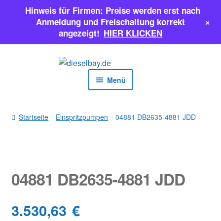
Hinweis für Firmen: Preise werden erst nach
+
Anmeldung und Freischaltung korrekt
angezeigt!
HIER KLICKEN
Zur
Zum
Navigation
Inhalt
Menü
springen
springen
EINSPRITZPUMPEN
Startseite
Einspritzpumpen
04881 DB2635-4881 JDD
INJEKTOREN
ERSATZTEILE & MEHR
04881 DB2635-4881 JDD
SALE
3.530,63
€
Classic Parts