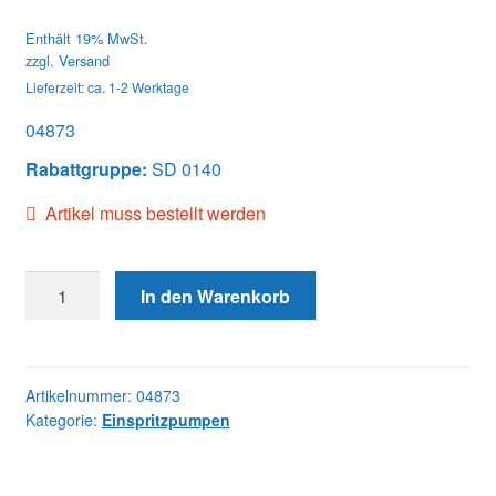
Enthält 19% MwSt.
zzgl.
Versand
Lieferzeit: ca. 1-2 Werktage
04873
Rabattgruppe:
SD 0140
Artikel muss bestellt werden
04873
In den Warenkorb
DB2335-
4873
JDS
Menge
Artikelnummer:
04873
Kategorie:
Einspritzpumpen