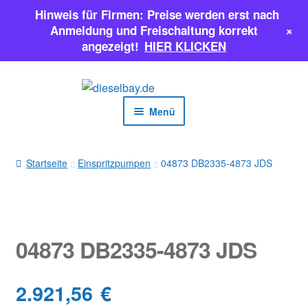
Hinweis für Firmen: Preise werden erst nach
+
Anmeldung und Freischaltung korrekt
angezeigt!
HIER KLICKEN
Zur
Zum
Navigation
Inhalt
Menü
springen
springen
EINSPRITZPUMPEN
Startseite
Einspritzpumpen
04873 DB2335-4873 JDS
INJEKTOREN
ERSATZTEILE & MEHR
04873 DB2335-4873 JDS
SALE
2.921,56
€
Classic Parts