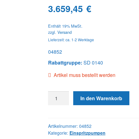
3.659,45
€
Enthält 19% MwSt.
zzgl.
Versand
Lieferzeit: ca. 1-2 Werktage
04852
Rabattgruppe:
SD 0140
Artikel muss bestellt werden
04852
In den Warenkorb
DB4427-
4852
JDD
Menge
Artikelnummer:
04852
Kategorie:
Einspritzpumpen