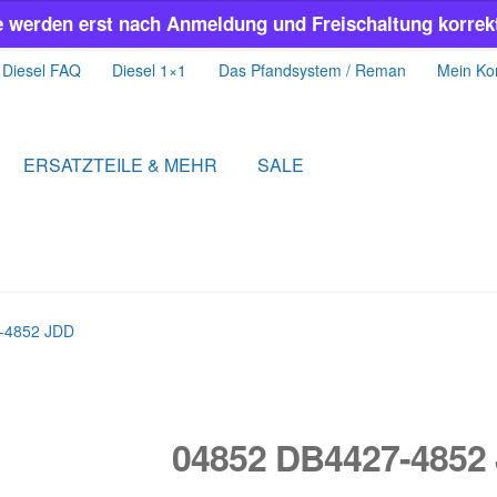
e werden erst nach Anmeldung und Freischaltung korrekt
Diesel FAQ
Diesel 1×1
Das Pfandsystem / Reman
Mein Ko
ERSATZTEILE & MEHR
SALE
-4852 JDD
04852 DB4427-4852