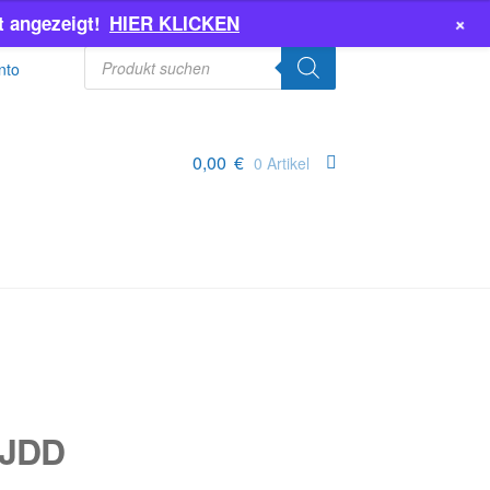
+
 angezeigt!
HIER KLICKEN
Products
search
nto
0,00
€
0 Artikel
 JDD