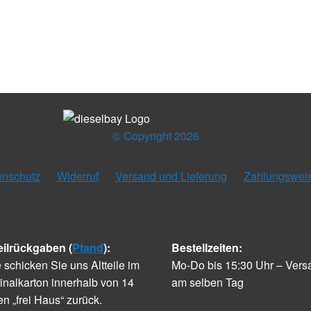
© Copyright 2026
enschutz
Widerruf
Versand und Lieferung
Zahlungswei
eilrückgaben (
Pfand
):
Bestellzeiten:
e schicken Sie uns Altteile im
Mo-Do bis 15:30 Uhr – Vers
inalkarton innerhalb von 14
am selben Tag
n „frei Haus“ zurück.