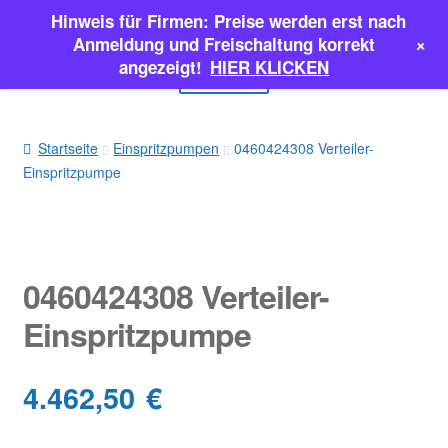
Hinweis für Firmen: Preise werden erst nach
Zur
Zum
+
Anmeldung und Freischaltung korrekt
Navigation
Inhalt
angezeigt!
HIER KLICKEN
Menü
springen
springen
EINSPRITZPUMPEN
Startseite
Einspritzpumpen
0460424308 Verteiler-
Einspritzpumpe
INJEKTOREN
ERSATZTEILE & MEHR
SALE
0460424308 Verteiler-
Einspritzpumpe
Classic Parts
4.462,50
€