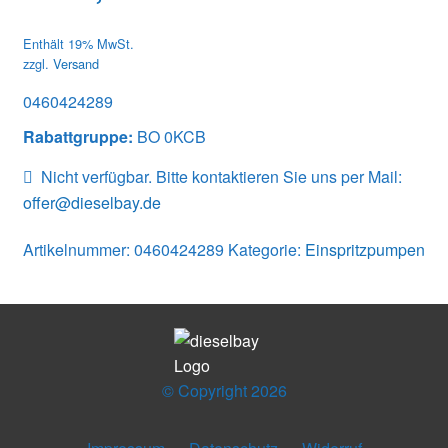
Enthält 19% MwSt.
zzgl.
Versand
0460424289
Rabattgruppe:
BO 0KCB
Nicht verfügbar. Bitte kontaktieren Sie uns per Mail:
offer@dieselbay.de
Artikelnummer:
0460424289
Kategorie:
Einspritzpumpen
© Copyright 2026