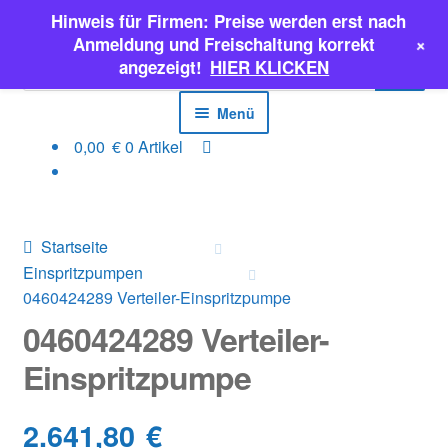
Hinweis für Firmen: Preise werden erst nach
Zur
Zum
+
Anmeldung und Freischaltung korrekt
Products
Navigation
Inhalt
angezeigt!
HIER KLICKEN
search
springen
springen
Menü
0,00
€
0 Artikel
EINSPRITZPUMPEN
INJEKTOREN
Startseite
ERSATZTEILE & MEHR
Einspritzpumpen
0460424289 Verteiler-Einspritzpumpe
SALE
0460424289 Verteiler-
Einspritzpumpe
Classic Parts
2.641,80
€