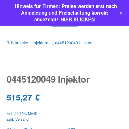
Hinweis für Firmen: Preise werden erst nach
Zur
Zum
+
Anmeldung und Freischaltung korrekt
Navigation
Inhalt
angezeigt!
HIER KLICKEN
Menü
springen
springen
EINSPRITZPUMPEN
Startseite
Injektoren
0445120049 Injektor
INJEKTOREN
ERSATZTEILE & MEHR
0445120049 Injektor
SALE
515,27
€
Classic Parts
Enthält 19% MwSt.
zzgl.
Versand