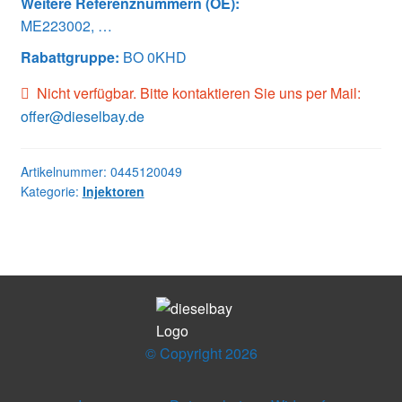
Weitere Referenznummern (OE):
ME223002, …
Rabattgruppe:
BO 0KHD
Nicht verfügbar. Bitte kontaktieren Sie uns per Mail:
offer@dieselbay.de
Artikelnummer:
0445120049
Kategorie:
Injektoren
© Copyright 2026