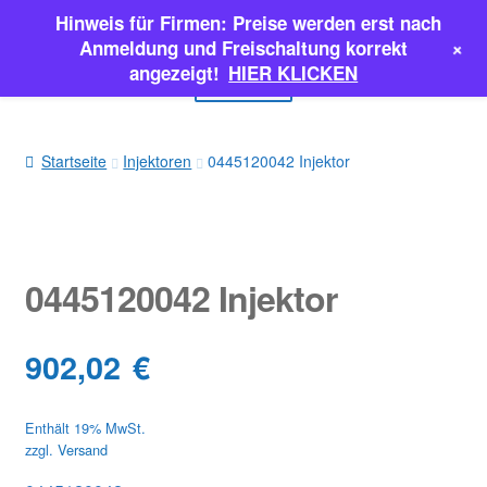
Hinweis für Firmen: Preise werden erst nach
Zur
Zum
+
Anmeldung und Freischaltung korrekt
Navigation
Inhalt
angezeigt!
HIER KLICKEN
Menü
springen
springen
EINSPRITZPUMPEN
Startseite
Injektoren
0445120042 Injektor
INJEKTOREN
ERSATZTEILE & MEHR
0445120042 Injektor
SALE
902,02
€
Classic Parts
Enthält 19% MwSt.
zzgl.
Versand