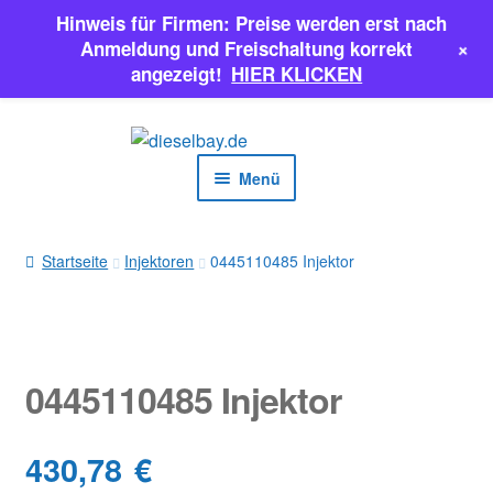
Hinweis für Firmen: Preise werden erst nach
+
Anmeldung und Freischaltung korrekt
angezeigt!
HIER KLICKEN
Zur
Zum
Navigation
Inhalt
Menü
springen
springen
EINSPRITZPUMPEN
Startseite
Injektoren
0445110485 Injektor
INJEKTOREN
ERSATZTEILE & MEHR
0445110485 Injektor
SALE
430,78
€
Classic Parts