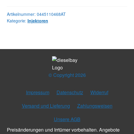
0445110468
04L130277AC
Artikelnummer:
0445110468AT
Kategorie:
Injektoren
(ATP=75)
Menge
© Copyright 2026
Impressum
Datenschutz
Widerruf
Versand und Lieferung
Zahlungsweisen
Unsere AGB
Preisänderungen und Irrtümer vorbehalten. Angebote