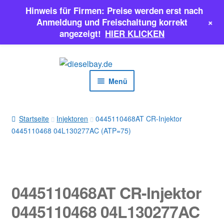
Hinweis für Firmen: Preise werden erst nach
+
Anmeldung und Freischaltung korrekt
angezeigt!
HIER KLICKEN
Zur
Zum
Navigation
Inhalt
Menü
springen
springen
EINSPRITZPUMPEN
Startseite
Injektoren
0445110468AT CR-Injektor
0445110468 04L130277AC (ATP=75)
INJEKTOREN
ERSATZTEILE & MEHR
SALE
0445110468AT CR-Injektor
0445110468 04L130277AC
Classic Parts