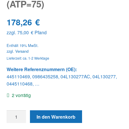
(ATP=75)
178,26
€
zzgl.
75,00
€
Pfand
Enthält 19% MwSt.
zzgl.
Versand
Lieferzeit: ca. 1-2 Werktage
Weitere Referenznummern (OE):
445110469, 0986435258, 04L130277AC, 04L130277,
0445110468, …
2 vorrätig
0445110468AT
In den Warenkorb
CR-
Injektor