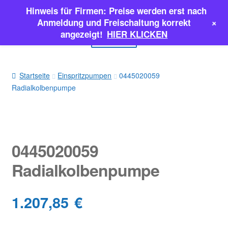
Hinweis für Firmen: Preise werden erst nach
Zur
Zum
+
Anmeldung und Freischaltung korrekt
Navigation
Inhalt
angezeigt!
HIER KLICKEN
Menü
springen
springen
EINSPRITZPUMPEN
Startseite
Einspritzpumpen
0445020059
Radialkolbenpumpe
INJEKTOREN
ERSATZTEILE & MEHR
SALE
0445020059
Radialkolbenpumpe
Classic Parts
1.207,85
€