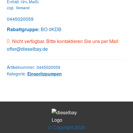
Enthält 19% MwSt.
zzgl.
Versand
0445020059
Rabattgruppe:
BO 0KDB
Nicht verfügbar. Bitte kontaktieren Sie uns per Mail:
offer@dieselbay.de
Artikelnummer:
0445020059
Kategorie:
Einspritzpumpen
© Copyright 2026