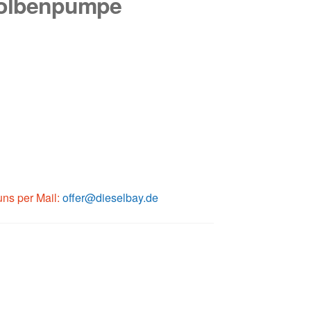
kolbenpumpe
 uns per Mail:
offer@dieselbay.de