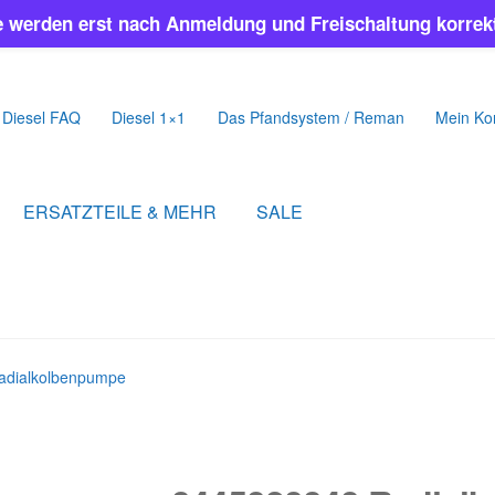
e werden erst nach Anmeldung und Freischaltung korrekt
Diesel FAQ
Diesel 1×1
Das Pfandsystem / Reman
Mein Ko
ERSATZTEILE & MEHR
SALE
adialkolbenpumpe