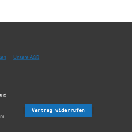
sen
Unsere AGB
and
Vertrag widerrufen
am