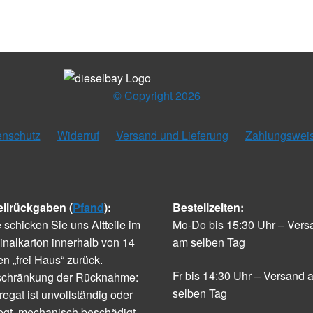
© Copyright 2026
enschutz
Widerruf
Versand und Lieferung
Zahlungswei
eilrückgaben (
Pfand
):
Bestellzeiten:
e schicken Sie uns Altteile im
Mo-Do bis 15:30 Uhr – Vers
inalkarton innerhalb von 14
am selben Tag
n „frei Haus“ zurück.
Fr bis 14:30 Uhr – Versand 
schränkung der Rücknahme:
selben Tag
egat ist unvollständig oder
egt, mechanisch beschädigt,