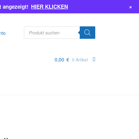
+
 angezeigt!
HIER KLICKEN
Products
search
nto
0,00
€
0 Artikel