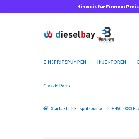
Hinweis für Firmen: Prei
Zur
Zum
Navigation
Inhalt
springen
springen
EINSPRITZPUMPEN
INJEKTOREN
Classic Parts
Startseite
Einspritzpumpen
0445020033 Ra