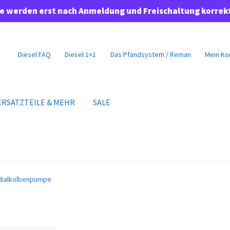
se werden erst nach Anmeldung und Freischaltung korrek
Diesel FAQ
Diesel 1×1
Das Pfandsystem / Reman
Mein Ko
ERSATZTEILE & MEHR
SALE
dialkolbenpumpe