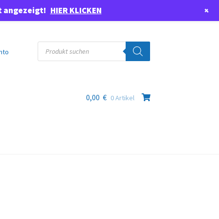
+
t angezeigt!
HIER KLICKEN
Products
search
nto
0,00
€
0 Artikel