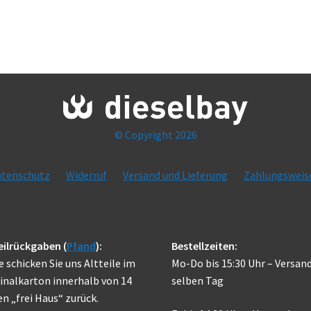
© Copyright 2026
tenschutz
Widerruf
Versand und Lieferung
Zahlungsweis
eilrückgaben (
Pfand
):
Bestellzeiten:
e schicken Sie uns Altteile im
Mo-Do bis 15:30 Uhr – Versan
inalkarton innerhalb von 14
selben Tag
n „frei Haus“ zurück.