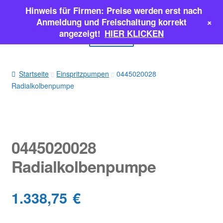
Hinweis für Firmen: Preise werden erst nach
Zur
Zum
+
Anmeldung und Freischaltung korrekt
Navigation
Inhalt
angezeigt!
HIER KLICKEN
Menü
springen
springen
EINSPRITZPUMPEN
Startseite
Einspritzpumpen
0445020028
Radialkolbenpumpe
INJEKTOREN
ERSATZTEILE & MEHR
SALE
0445020028
Radialkolbenpumpe
Classic Parts
1.338,75
€