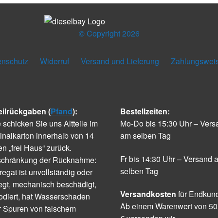
© Copyright 2026
enschutz
Widerruf
Versand und Lieferung
Zahlungswei
eilrückgaben (
Pfand
):
Bestellzeiten:
e schicken Sie uns Altteile im
Mo-Do bis 15:30 Uhr – Vers
inalkarton innerhalb von 14
am selben Tag
n „frei Haus“ zurück.
Fr bis 14:30 Uhr – Versand 
schränkung der Rücknahme:
selben Tag
egat ist unvollständig oder
egt, mechanisch beschädigt,
Versandkosten
für Endkun
odiert, hat Wasserschaden
Ab einem Warenwert von 50
r Spuren von falschem