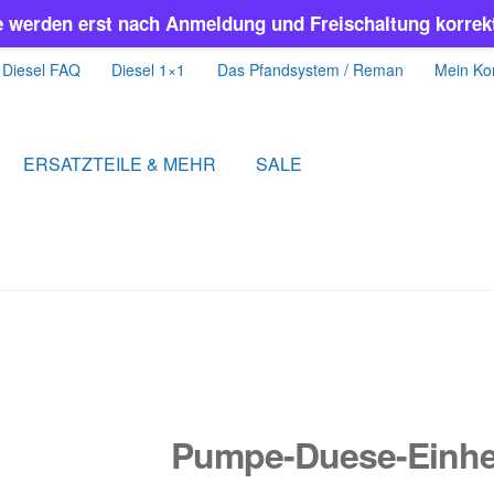
e werden erst nach Anmeldung und Freischaltung korrekt
Diesel FAQ
Diesel 1×1
Das Pfandsystem / Reman
Mein Ko
ERSATZTEILE & MEHR
SALE
Pumpe-Duese-Einhe