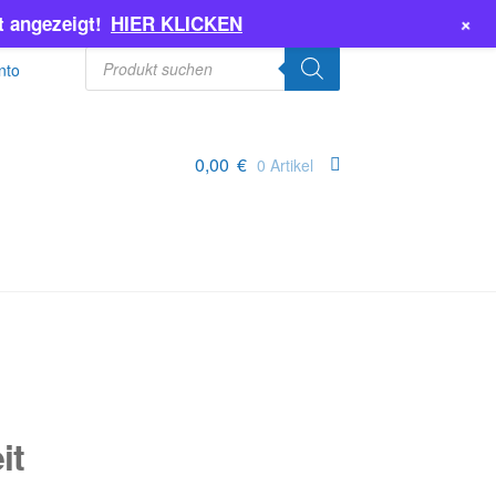
+
 angezeigt!
HIER KLICKEN
Products
search
nto
0,00
€
0 Artikel
it