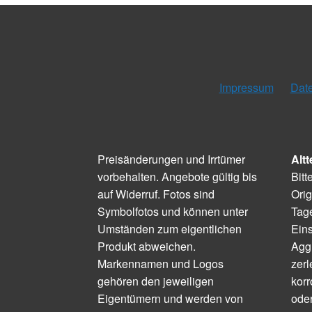
Impressum
Dat
Preisänderungen und Irrtümer
Altt
vorbehalten. Angebote gültig bis
Bitt
auf Widerruf. Fotos sind
Orig
Symbolfotos und können unter
Tage
Umständen zum eigentlichen
Ein
Produkt abweichen.
Aggr
Markennamen und Logos
zerl
gehören den jeweiligen
korr
Eigentümern und werden von
ode