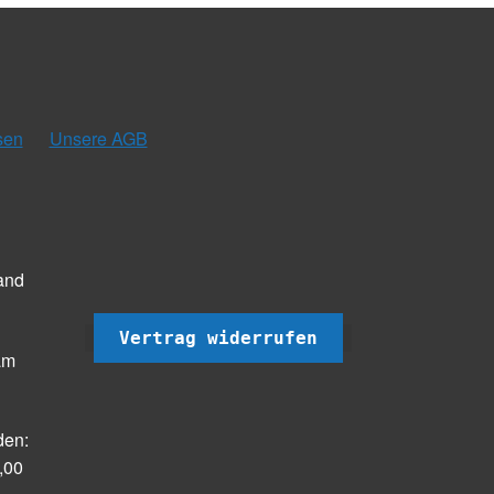
sen
Unsere AGB
and
Vertrag widerrufen
am
den:
,00