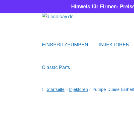
Hinweis für Firmen: Preis
Zur
Zum
Navigation
Inhalt
springen
springen
EINSPRITZPUMPEN
INJEKTOREN
Classic Parts
Startseite
Injektoren
Pumpe-Duese-Einheit