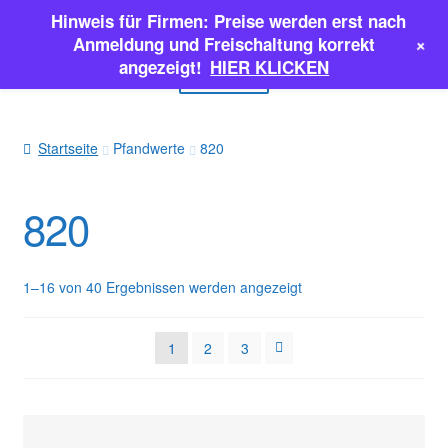
Hinweis für Firmen: Preise werden erst nach
Zur
Zum
+
Anmeldung und Freischaltung korrekt
Navigation
Inhalt
angezeigt!
HIER KLICKEN
Menü
springen
springen
EINSPRITZPUMPEN
Startseite
Pfandwerte
820
INJEKTOREN
820
ERSATZTEILE & MEHR
SALE
1–16 von 40 Ergebnissen werden angezeigt
Classic Parts
1
2
3