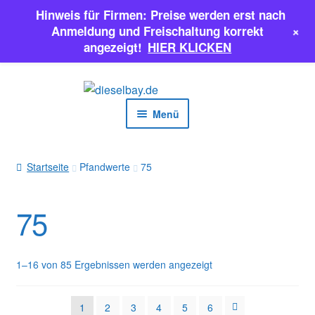
Hinweis für Firmen: Preise werden erst nach
+
Anmeldung und Freischaltung korrekt
angezeigt!
HIER KLICKEN
Zur
Zum
Navigation
Inhalt
Menü
springen
springen
EINSPRITZPUMPEN
Startseite
Pfandwerte
75
INJEKTOREN
75
ERSATZTEILE & MEHR
SALE
1–16 von 85 Ergebnissen werden angezeigt
Classic Parts
1
2
3
4
5
6