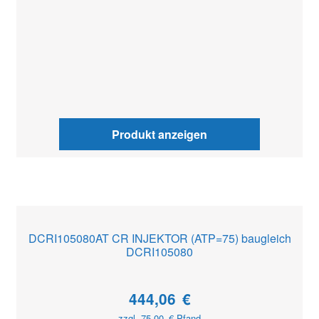
Produkt anzeigen
DCRI105080AT CR INJEKTOR (ATP=75) baugleich
DCRI105080
444,06
€
zzgl.
75,00
€
Pfand