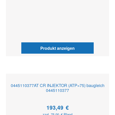
Produkt anzeigen
0445110377AT CR INJEKTOR (ATP=75) baugleich
0445110377
193,49
€
zzgl.
75,00
€
Pfand