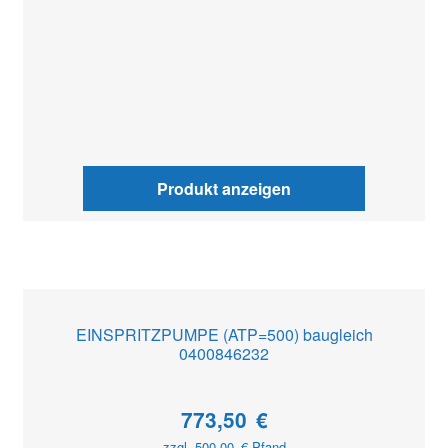
Produkt anzeigen
EINSPRITZPUMPE (ATP=500) baugleich
0400846232
773,50
€
zzgl.
500,00
€
Pfand