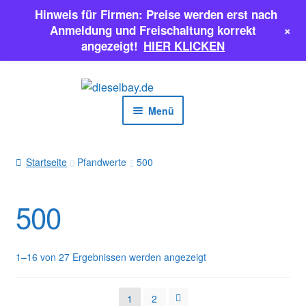
Hinweis für Firmen: Preise werden erst nach
+
Anmeldung und Freischaltung korrekt
angezeigt!
HIER KLICKEN
Zur
Zum
Navigation
Inhalt
Menü
springen
springen
EINSPRITZPUMPEN
Startseite
Pfandwerte
500
INJEKTOREN
500
ERSATZTEILE & MEHR
SALE
1–16 von 27 Ergebnissen werden angezeigt
Classic Parts
1
2