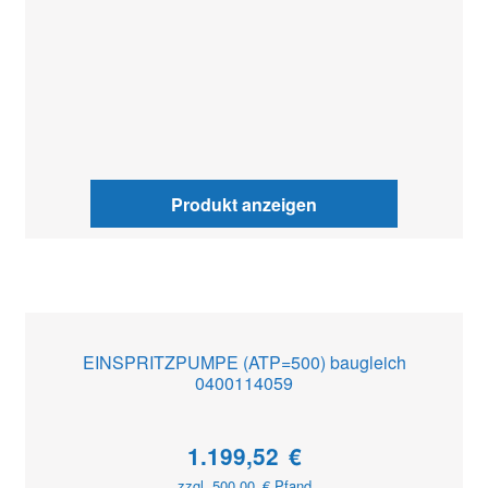
Produkt anzeigen
EINSPRITZPUMPE (ATP=500) baugleich
0400114059
1.199,52
€
zzgl.
500,00
€
Pfand