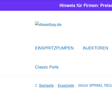
Hinweis für Firmen: Preis
Zur
Zum
Navigation
Inhalt
springen
springen
EINSPRITZPUMPEN
INJEKTOREN
Classic Parts
Startseite
Ersatzteile
39024 SPRING, RE