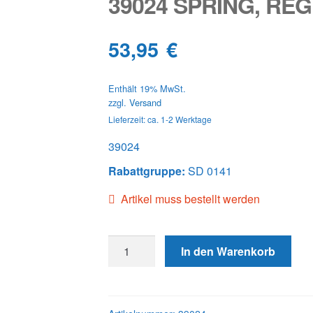
39024 SPRING, RE
53,95
€
Enthält 19% MwSt.
zzgl.
Versand
Lieferzeit: ca. 1-2 Werktage
39024
Rabattgruppe:
SD 0141
Artikel muss bestellt werden
39024
In den Warenkorb
SPRING,
REGULATING
Menge