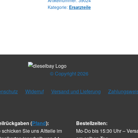
Artikelnummer:
39024
Kategorie:
Ersatzteile
© Copyright 2026
enschutz
Widerruf
Versand und Lieferung
Zahlungswei
eilrückgaben (
Pfand
):
Bestellzeiten:
e schicken Sie uns Altteile im
Mo-Do bis 15:30 Uhr – Vers