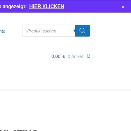
+
 angezeigt!
HIER KLICKEN
Products
search
nto
0,00
€
0 Artikel