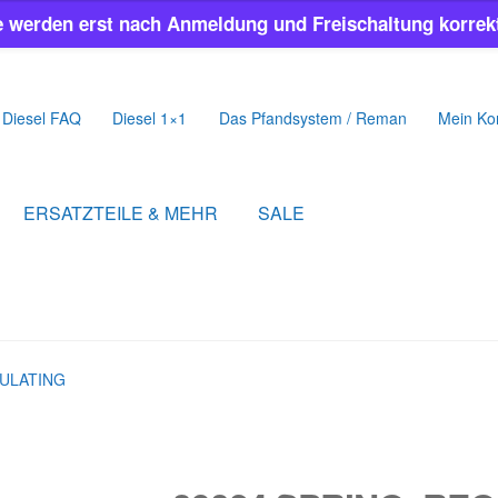
e werden erst nach Anmeldung und Freischaltung korrekt
Diesel FAQ
Diesel 1×1
Das Pfandsystem / Reman
Mein Ko
ERSATZTEILE & MEHR
SALE
GULATING