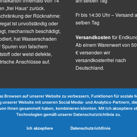
inalkarton innerhalb von 14
am selben Tag
n „frei Haus“ zurück.
Fr bis 14:30 Uhr – Versand 
schränkung der Rücknahme:
selben Tag
egat ist unvollständig oder
egt, mechanisch beschädigt,
Versandkosten
für Endkun
odiert, hat Wasserschaden
Ab einem Warenwert von 50
r Spuren von falschem
€ versenden wir
tstoff oder weist defekte,
versandkostenfrei nach
trische Anschlüsse auf.
Deutschland.
 Browsen auf unserer Website zu verbessern, Funktionen für soziale Me
 unserer Website mit unseren Social Media- und Analytics-Partnern, die
te von Ihnen gesammelt haben, kombinieren könnten. Mit Ich akzeptier
Technologien gemäß unserer Datenschutzrichtlinie zu.
Ich akzeptiere
Datenschutzrichtlinie