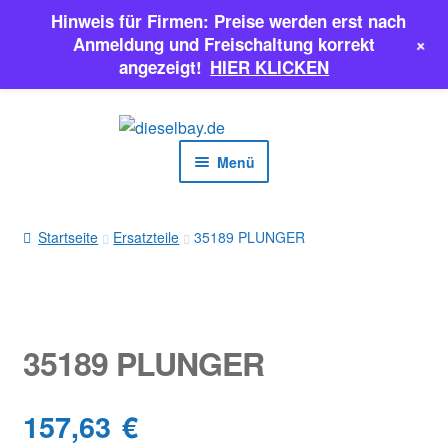
Hinweis für Firmen: Preise werden erst nach
+
Anmeldung und Freischaltung korrekt
angezeigt!
HIER KLICKEN
Zur
Zum
Navigation
Inhalt
Menü
springen
springen
EINSPRITZPUMPEN
Startseite
Ersatzteile
35189 PLUNGER
INJEKTOREN
ERSATZTEILE & MEHR
35189 PLUNGER
SALE
157,63
€
Classic Parts