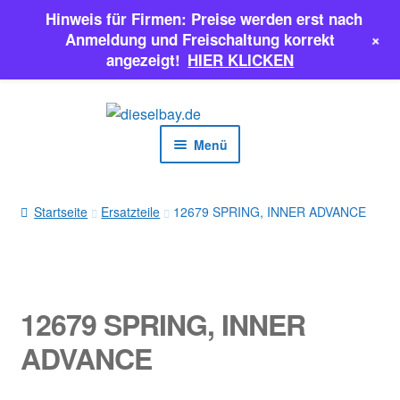
Hinweis für Firmen: Preise werden erst nach
+
Anmeldung und Freischaltung korrekt
angezeigt!
HIER KLICKEN
Zur
Zum
Navigation
Inhalt
Menü
springen
springen
EINSPRITZPUMPEN
Startseite
Ersatzteile
12679 SPRING, INNER ADVANCE
INJEKTOREN
ERSATZTEILE & MEHR
12679 SPRING, INNER
SALE
ADVANCE
Classic Parts