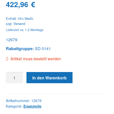
422,96
€
Enthält 19% MwSt.
zzgl.
Versand
Lieferzeit: ca. 1-2 Werktage
12679
Rabattgruppe:
SD 0141
Artikel muss bestellt werden
12679
In den Warenkorb
SPRING,
INNER
ADVANCE
Menge
Artikelnummer:
12679
Kategorie:
Ersatzteile