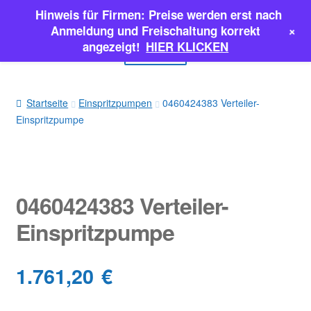
Hinweis für Firmen: Preise werden erst nach
Zur
Zum
+
Anmeldung und Freischaltung korrekt
Navigation
Inhalt
angezeigt!
HIER KLICKEN
Menü
springen
springen
EINSPRITZPUMPEN
Startseite
Einspritzpumpen
0460424383 Verteiler-
Einspritzpumpe
INJEKTOREN
ERSATZTEILE & MEHR
SALE
0460424383 Verteiler-
Einspritzpumpe
Classic Parts
1.761,20
€