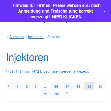
Hinweis für Firmen: Preise werden erst nach
Zur
Zum
+
Anmeldung und Freischaltung korrekt
Navigation
Inhalt
angezeigt!
HIER KLICKEN
Menü
springen
springen
EINSPRITZPUMPEN
Startseite
Injektoren
Seite 89
INJEKTOREN
Injektoren
ERSATZTEILE & MEHR
SALE
1409–1424 von 1472 Ergebnissen werden angezeigt
Classic Parts
1
2
3
…
86
87
88
89
90
91
92