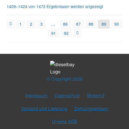
1409–1424 von 1472 Ergebnissen werden angezeigt
1
2
3
…
86
87
88
89
90
91
92
© Copyright 2026
Impressum
Datenschutz
Widerruf
Versand und Lieferung
Zahlungsweisen
Unsere AGB